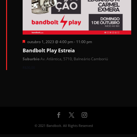
Destacado
outubro 1, 2023 @ 4:00 pm
-
11:00 pm
Bandbolt Play Estreia
Suburbio
Av. Atlântica, 5710, Balneário Camboriú
R$30,00
© 2021 Bandbolt. All Rights Reserved